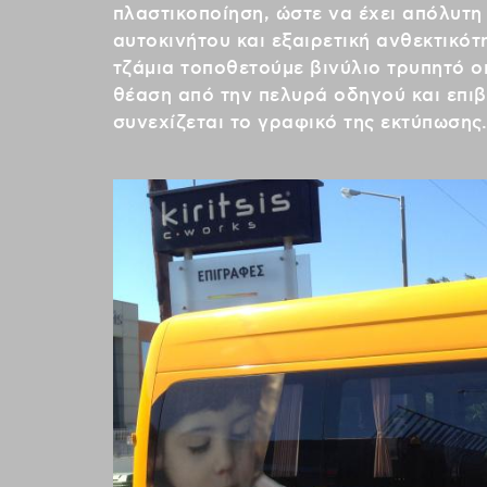
πλαστικοποίηση, ώστε να έχει απόλυτη
αυτοκινήτου και εξαιρετική ανθεκτικότ
τζάμια τοποθετούμε βινύλιο τρυπητό o
θέαση από την πελυρά οδηγού και επιβ
συνεχίζεται το γραφικό της εκτύπωσης