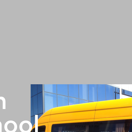
n
hool